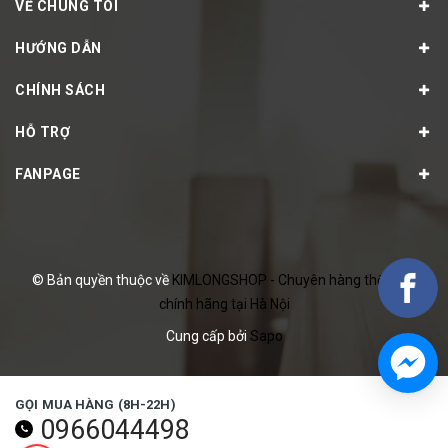
VỀ CHÚNG TÔI
HƯỚNG DẪN
CHÍNH SÁCH
HỖ TRỢ
FANPAGE
© Bản quyền thuộc về
KIMLONGSHOP - Chuyên hàng thể thao
chính hãng tại Hà Nội
Cung cấp bởi
Sapo
GỌI MUA HÀNG (8H-22H)
0966044498