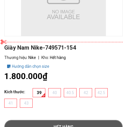
Giày Nam Nike-749571-154
Thương hiệu:
Nike
|
Kho:
Hết hàng
Hướng dẫn chọn size
1.800.000₫
Kích thước:
39
40
40.5
42
42.5
41
43