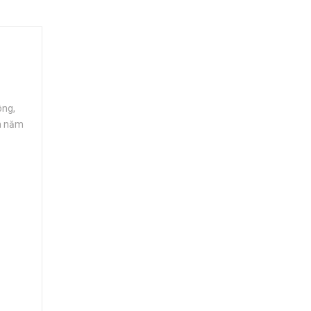
ông,
ản năm