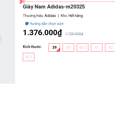
Giày Nam Adidas-m20325
Thương hiệu:
Adidas
|
Kho:
Hết hàng
Hướng dẫn chọn size
1.376.000₫
1.720.000₫
Kích thước:
39
40
40.5
41
42
42.5