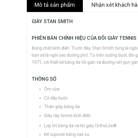
Mô tả sản phẩm
Nhận xét khách h
GIÀY STAN SMITH
PHIÊN BẢN CHÍNH HIỆU CỦA ĐÔI GIÀY TENNIS
Đúng chất kinh điển. Trước đây, Stan Smith từng là ngôi
bạn sẽ là ngôi sao đường phố. Từ trên xuống dưới, đôi 
1971, với thiết kế bằng da tối giản và đường nét gọn gà
THÔNG SỐ
Ôm vừa
Có dây buộc
Thân giày bằng da
Giày tập tennis kinh điển
Lớp lót bằng da và lót giày OrthoLite®
Đế cupsole bằng cao su