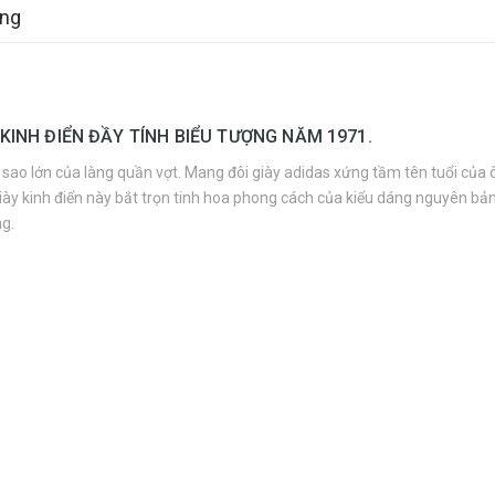
àng
 KINH ĐIỂN ĐẦY TÍNH BIỂU TƯỢNG NĂM 1971.
 sao lớn của làng quần vợt. Mang đôi giày adidas xứng tầm tên tuổi của 
giày kinh điển này bắt trọn tinh hoa phong cách của kiểu dáng nguyên b
ng.