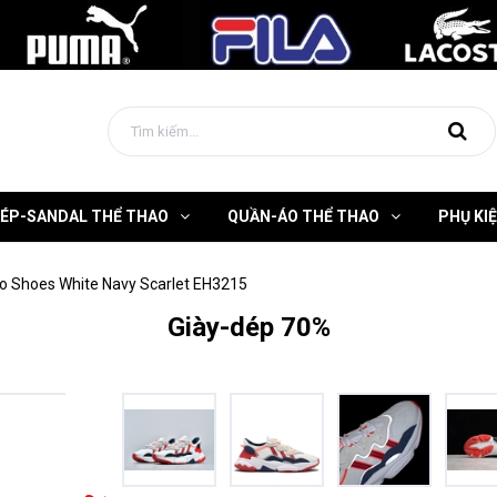
DÉP-SANDAL THỂ THAO
QUẦN-ÁO THỂ THAO
PHỤ KI
o Shoes White Navy Scarlet EH3215
Giày-dép 70%