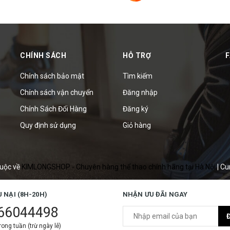
CHÍNH SÁCH
HỖ TRỢ
Chính sách bảo mật
Tìm kiếm
Chính sách vận chuyển
Đăng nhập
Chính Sách Đổi Hàng
Đăng ký
Quy định sử dụng
Giỏ hàng
uộc về
KIMLONGSHOP - Chuyên hàng thể thao chính hãng tại Hà Nội
|
Cu
U NẠI (8H-20H)
NHẬN ƯU ĐÃI NGAY
66044498
ong tuần (trừ ngày lễ)