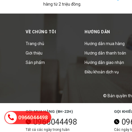
hàng từ 2 triệu đồng.
VỀ CHÚNG TÔI
HƯỚNG DẪN
Trang chủ
Hướng dẫn mua hàng
Giới thiệu
Hướng dẫn thanh toán
Sản phẩm
Hướng dẫn giao nhận
Điều khoản dịch vụ
© Bản quyền th
GỌI MUA HÀNG (8H-22H)
GỌI KHIẾ
0966044498
0966044498
09
Tất cả các ngày trong tuần
Các ngày tr