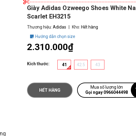
Giày Adidas Ozweego Shoes White Na
Scarlet EH3215
Thương hiệu:
Adidas
|
Kho:
Hết hàng
Hướng dẫn chọn size
2.310.000₫
Kích thước:
41
42.5
43
Mua số lượng lớn
HẾT HÀNG
Gọi ngay 0966044498
àng