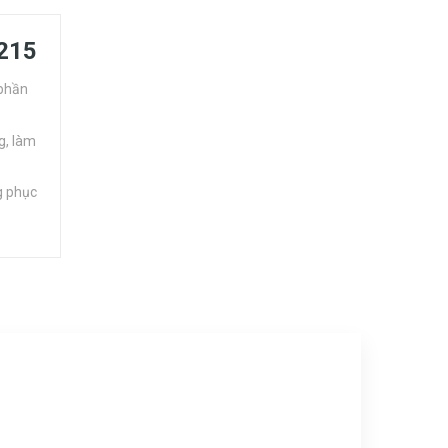
3215
 phần
g, làm
g phục