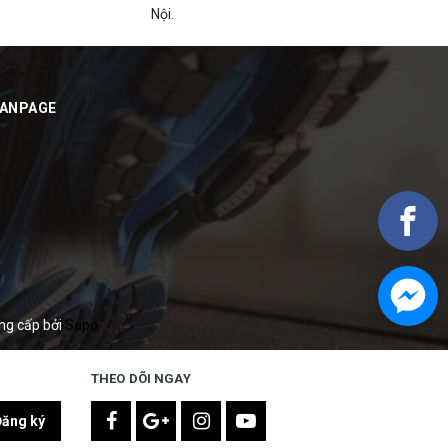
Nội.
FANPAGE
ng cấp bởi
Sapo
THEO DÕI NGAY
Đăng ký