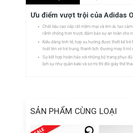
Ưu điểm vượt trội của Adidas
Chất liệu cao cấp rất mềm mại và êm ái, tạo cảm
rãnh chống trơn trượt, đảm bảo sự an toàn cho 
Kiểu dáng tinh tế, hợp xu hướng được thiết kế trẻ
toát lên vẻ trẻ trung, thanh lịch. Đương may tỉ mỉ
Sự kết hợp hoàn hảo với những bộ trang phục đủ
lịch sự như quần kaki và sơ mi thì đôi giày thể t
SẢN PHẨM CÙNG LOẠI