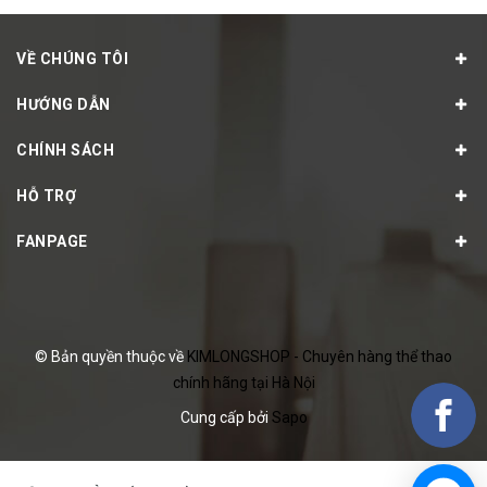
VỀ CHÚNG TÔI
HƯỚNG DẪN
CHÍNH SÁCH
HỖ TRỢ
FANPAGE
© Bản quyền thuộc về
KIMLONGSHOP - Chuyên hàng thể thao
chính hãng tại Hà Nội
Cung cấp bởi
Sapo