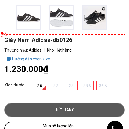
Giày Nam Adidas-db0126
Thương hiệu:
Adidas
|
Kho:
Hết hàng
Hướng dẫn chọn size
1.230.000₫
Kích thước:
36
37
38
38.5
36.5
HẾT HÀNG
Mua số lượng lớn