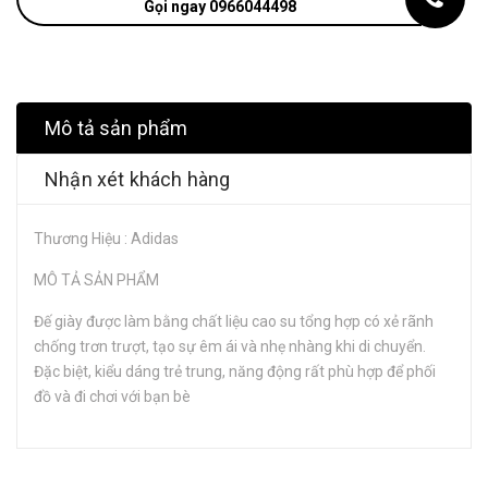
Gọi ngay 0966044498
Mô tả sản phẩm
Nhận xét khách hàng
Thương Hiệu : Adidas
MÔ TẢ SẢN PHẨM
Đế giày được làm bằng chất liệu cao su tổng hợp có xẻ rãnh
chống trơn trượt, tạo sự êm ái và nhẹ nhàng khi di chuyển.
Đặc biệt, kiểu dáng trẻ trung, năng động rất phù hợp để phối
đồ và đi chơi với bạn bè