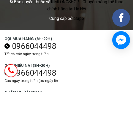
© Bản quyền thuộc về
KIMLONGSHOP - Chuyên hàng thể thao
chính hãng tại Hà Nội
Cung cấp bởi
Sapo
GỌI MUA HÀNG (8H-22H)
0966044498
Tất cả các ngày trong tuần
GỌI KHIẾU NẠI (8H-20H)
0966044498
Các ngày trong tuần (trừ ngày lễ)
NHẬN ƯU ĐÃI NGAY
Đăng ký
THEO DÕI NGAY