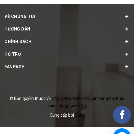
VỀ CHÚNG TÔI
HƯỚNG DẪN
CHÍNH SÁCH
HỖ TRỢ
FANPAGE
© Bản quyền thuộc về
KIMLONGSHOP - Chuyên hàng thể thao
chính hãng tại Hà Nội
Cung cấp bởi
Sapo