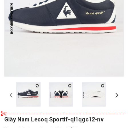
prev
Giày Nam Lecoq Sportif-ql1qgc12-nv