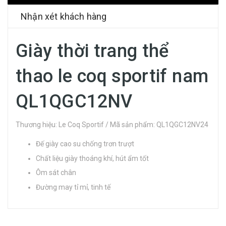
Nhận xét khách hàng
Giày thời trang thể
thao le coq sportif nam
QL1QGC12NV
Thương hiệu: Le Coq Sportif / Mã sản phẩm: QL1QGC12NV24
Đế giày cao su chống trơn trượt
Chất liệu giày thoáng khí, hút ẩm tốt
Ôm sát chân
Đường may tỉ mỉ, tinh tế