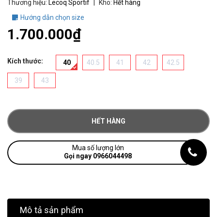
Thương hiệu:
Lecoq Sportif
|
Kho:
Hết hàng
Hướng dẫn chọn size
1.700.000₫
Kích thước:
40
40.5
41
42
42.5
39
43
HẾT HÀNG
Mua số lượng lớn
Gọi ngay 0966044498
Mô tả sản phẩm