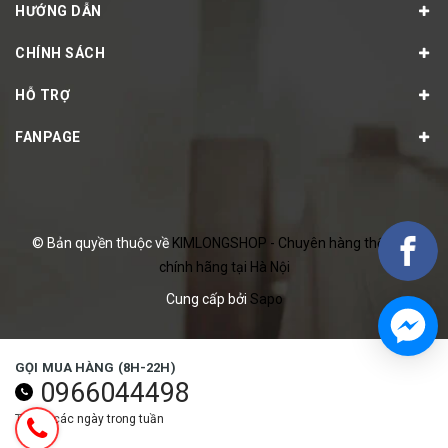
HƯỚNG DẪN
CHÍNH SÁCH
HỖ TRỢ
FANPAGE
© Bản quyền thuộc về
KIMLONGSHOP - Chuyên hàng thể thao
chính hãng tại Hà Nội
Cung cấp bởi
Sapo
GỌI MUA HÀNG (8H-22H)
0966044498
Tất cả các ngày trong tuần