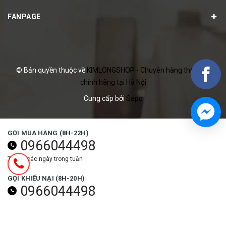
FANPAGE
© Bản quyền thuộc về
KIMLONGSHOP - Chuyên hàng thể thao
chính hãng tại Hà Nội
Cung cấp bởi
Sapo
GỌI MUA HÀNG (8H-22H)
0966044498
Tất cả các ngày trong tuần
GỌI KHIẾU NẠI (8H-20H)
0966044498
Các ngày trong tuần (trừ ngày lễ)
NHẬN ƯU ĐÃI NGAY