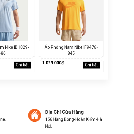
m Nike IB1029-
Áo Phông Nam Nike IF9476-
Áo Phông 
486
845
1.029.000₫
1.029.000₫
Chi tiết
Chi tiết
Địa Chỉ Cửa Hàng
ine.
156 Hàng Bông-Hoàn Kiếm-Hà
Nội.