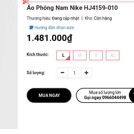
Áo Phông Nam Nike HJ4159-010
Thương hiệu:
Đang cập nhật
|
Kho:
Còn hàng
Hướng dẫn chọn size
1.481.000₫
Kích thước:
L
M
S
XL
Số lượng:
Mua số lượng lớn
MUA NGAY
Gọi ngay 0966044498