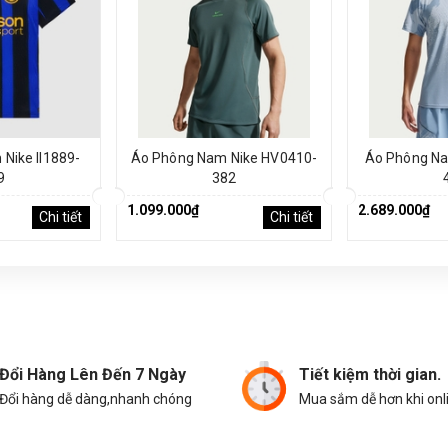
Nike II1889-
Áo Phông Nam Nike HV0410-
Áo Phông Na
9
382
1.099.000₫
2.689.000₫
Chi tiết
Chi tiết
Đổi Hàng Lên Đến 7 Ngày
Tiết kiệm thời gian.
Đổi hàng dễ dàng,nhanh chóng
Mua sắm dễ hơn khi onl