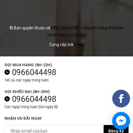
© Bản quyền thuộc về
KIMLONGSHOP - Chuyên hàng thể thao
chính hãng tại Hà Nội
Cung cấp bởi
Sapo
GỌI MUA HÀNG (8H-22H)
0966044498
Tất cả các ngày trong tuần
GỌI KHIẾU NẠI (8H-20H)
0966044498
Các ngày trong tuần (trừ ngày lễ)
NHẬN ƯU ĐÃI NGAY
Đăng ký