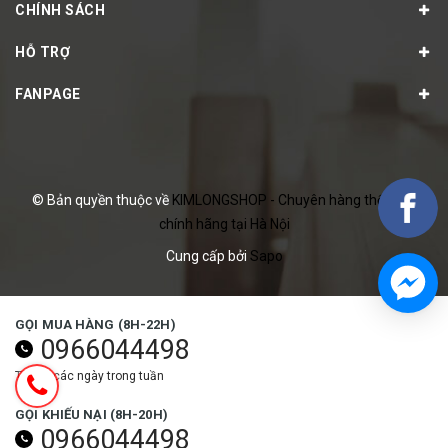
CHÍNH SÁCH
HỖ TRỢ
FANPAGE
© Bản quyền thuộc về
KIMLONGSHOP - Chuyên hàng thể thao
chính hãng tại Hà Nội
Cung cấp bởi
Sapo
GỌI MUA HÀNG (8H-22H)
0966044498
Tất cả các ngày trong tuần
GỌI KHIẾU NẠI (8H-20H)
0966044498