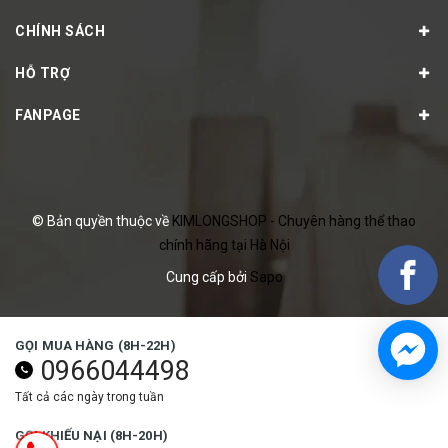
CHÍNH SÁCH
HỖ TRỢ
FANPAGE
© Bản quyền thuộc về
KIMLONGSHOP - Chuyên hàng thể thao
chính hãng tại Hà Nội
Cung cấp bởi
Sapo
GỌI MUA HÀNG (8H-22H)
0966044498
Tất cả các ngày trong tuần
GỌI KHIẾU NẠI (8H-20H)