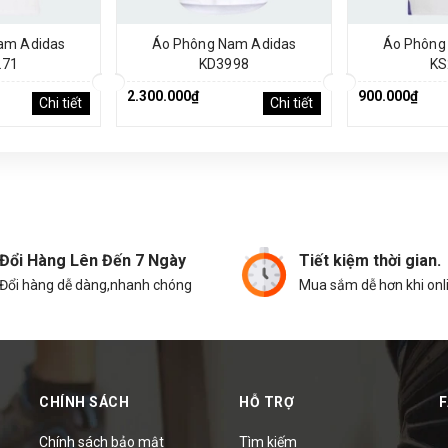
am Adidas
Áo Phông Nam Adidas
Áo Phông
271
KD3998
KS
2.300.000₫
900.000₫
Chi tiết
Chi tiết
Đổi Hàng Lên Đến 7 Ngày
Tiết kiệm thời gian.
Đổi hàng dễ dàng,nhanh chóng
Mua sắm dễ hơn khi onl
CHÍNH SÁCH
HỖ TRỢ
Chính sách bảo mật
Tìm kiếm