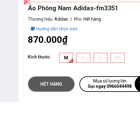
Áo Phông Nam Adidas-fm3351
Thương hiệu:
Adidas
|
Kho:
Hết hàng
Hướng dẫn chọn size
870.000₫
Kích thước:
M
L
S
XS
Mua số lượng lớn
HẾT HÀNG
Gọi ngay 0966044498