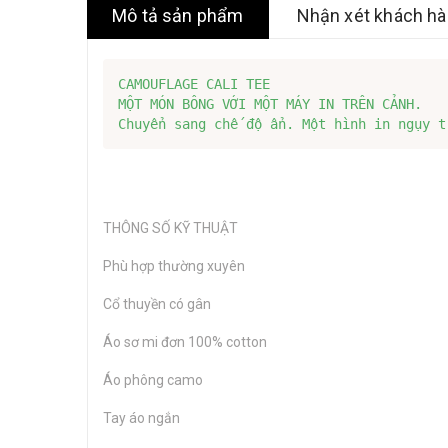
Mô tả sản phẩm
Nhận xét khách h
CAMOUFLAGE CALI TEE

MỘT MÓN BÔNG VỚI MỘT MÁY IN TRÊN CẢNH.

Chuyển sang chế độ ẩn. Một hình in ngụy t
THÔNG SỐ KỸ THUẬT
Phù hợp thường xuyên
Cổ thuyền có gân
Áo sơ mi đơn 100% cotton
Áo phông camo
Tay áo ngắn