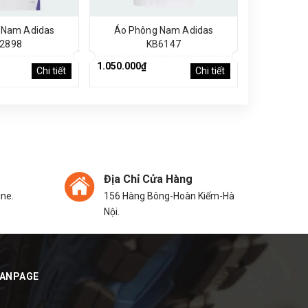
 Nam Adidas
Áo Phông Nam Adidas
Áo Phô
2898
KB6147
1.050.000₫
1.250.000₫
Chi tiết
Chi tiết
Địa Chỉ Cửa Hàng
ine.
156 Hàng Bông-Hoàn Kiếm-Hà
Nội.
FANPAGE