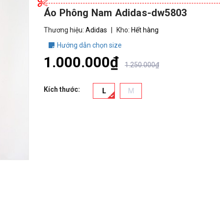
Áo Phông Nam Adidas-dw5803
Thương hiệu:
Adidas
|
Kho:
Hết hàng
Hướng dẫn chọn size
1.000.000₫
1.250.000₫
Kích thước:
L
M