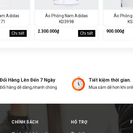
am Adidas
Áo Phông Nam Adidas
Áo Phông
271
KD3998
KS
2.300.000₫
900.000₫
Chi tiết
Chi tiết
Đổi Hàng Lên Đến 7 Ngày
Tiết kiệm thời gian.
Đổi hàng dễ dàng,nhanh chóng
Mua sắm dễ hơn khi onl
CHÍNH SÁCH
HỖ TRỢ