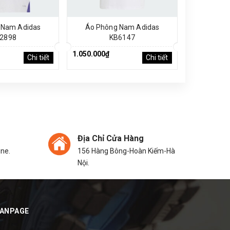
 Nam Adidas
Áo Phông Nam Adidas
Áo Phô
2898
KB6147
1.050.000₫
1.250.000₫
Chi tiết
Chi tiết
Địa Chỉ Cửa Hàng
ine.
156 Hàng Bông-Hoàn Kiếm-Hà
Nội.
FANPAGE