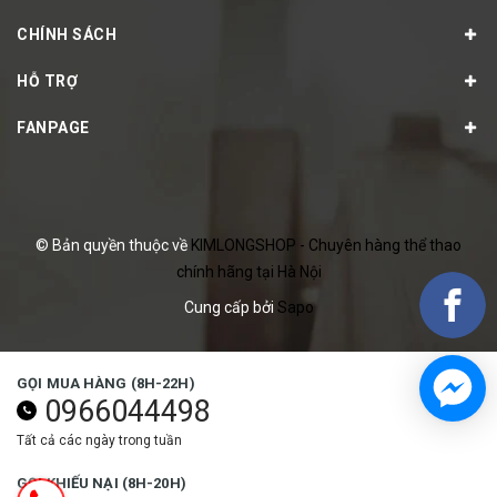
CHÍNH SÁCH
HỖ TRỢ
FANPAGE
© Bản quyền thuộc về
KIMLONGSHOP - Chuyên hàng thể thao
chính hãng tại Hà Nội
Cung cấp bởi
Sapo
GỌI MUA HÀNG (8H-22H)
0966044498
Tất cả các ngày trong tuần
GỌI KHIẾU NẠI (8H-20H)