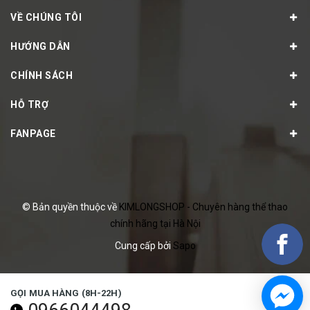
VỀ CHÚNG TÔI
HƯỚNG DẪN
CHÍNH SÁCH
HỖ TRỢ
FANPAGE
© Bản quyền thuộc về
KIMLONGSHOP - Chuyên hàng thể thao
chính hãng tại Hà Nội
Cung cấp bởi
Sapo
GỌI MUA HÀNG (8H-22H)