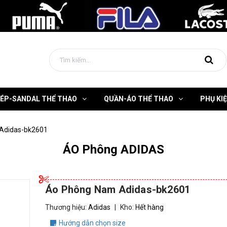
DÉP-SANDAL THỂ THAO
QUẦN-ÁO THỂ THAO
PHỤ KI
Adidas-bk2601
ÁO Phông ADIDAS
Áo Phông Nam Adidas-bk2601
Thương hiệu:
Adidas
|
Kho:
Hết hàng
Hướng dẫn chọn size