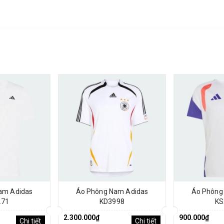
am Adidas
Áo Phông Nam Adidas
Áo Phông
271
KD3998
KS
2.300.000₫
900.000₫
Chi tiết
Chi tiết