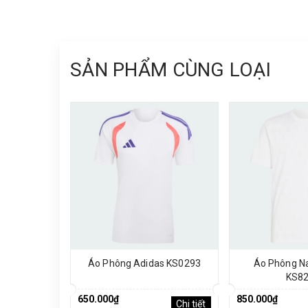
SẢN PHẨM CÙNG LOẠI
Áo Phông Adidas KS0293
Áo Phông N
KS8
650.000₫
850.000₫
Chi tiết