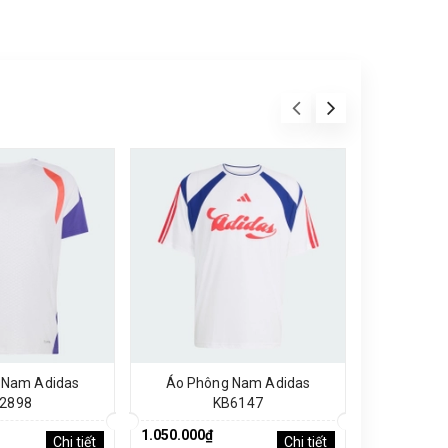
 Nam Adidas
Áo Phông Nam Adidas
Áo Phô
2898
KB6147
1.050.000₫
1.250.000₫
Chi tiết
Chi tiết