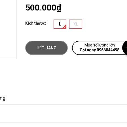
500.000₫
Kích thước:
L
XL
Mua số lượng lớn
HẾT HÀNG
Gọi ngay 0966044498
àng