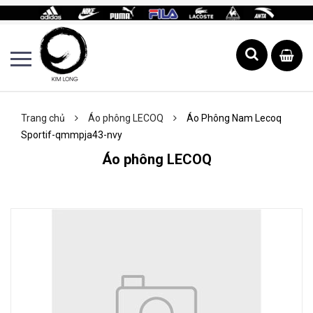
Trang chủ
Áo phông LECOQ
Áo Phông Nam Lecoq
Sportif-qmmpja43-nvy
Áo phông LECOQ