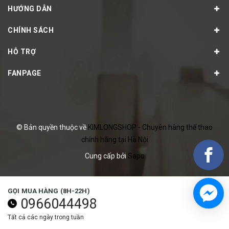
HƯỚNG DẪN
CHÍNH SÁCH
HỖ TRỢ
FANPAGE
© Bản quyền thuộc về
KIMLONGSHOP - Chuyên hàng thể thao
chính hãng tại Hà Nội
Cung cấp bởi
Sapo
GỌI MUA HÀNG (8H-22H)
0966044498
Tất cả các ngày trong tuần