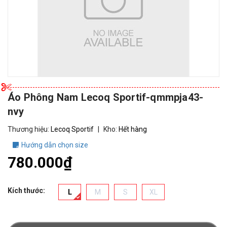
Áo Phông Nam Lecoq Sportif-qmmpja43-
nvy
Thương hiệu:
Lecoq Sportif
|
Kho:
Hết hàng
Hướng dẫn chọn size
780.000₫
Kích thước:
L
M
S
XL