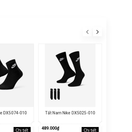
ke DX5074-010
Tất Nam Nike DX5025-010
Tất Nam 
489.000₫
340.000₫
Chi tiết
Chi tiết