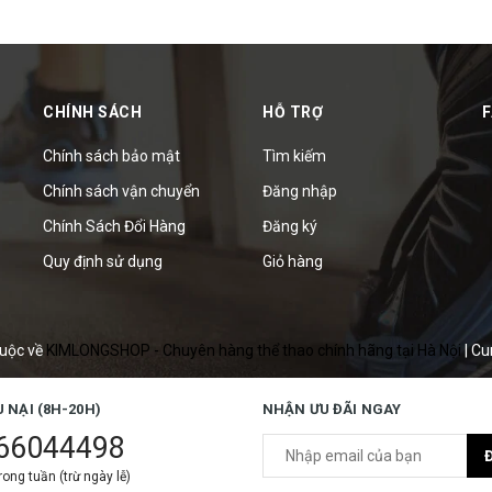
CHÍNH SÁCH
HỖ TRỢ
Chính sách bảo mật
Tìm kiếm
Chính sách vận chuyển
Đăng nhập
Chính Sách Đổi Hàng
Đăng ký
Quy định sử dụng
Giỏ hàng
uộc về
KIMLONGSHOP - Chuyên hàng thể thao chính hãng tại Hà Nội
|
Cu
U NẠI (8H-20H)
NHẬN ƯU ĐÃI NGAY
66044498
ong tuần (trừ ngày lễ)