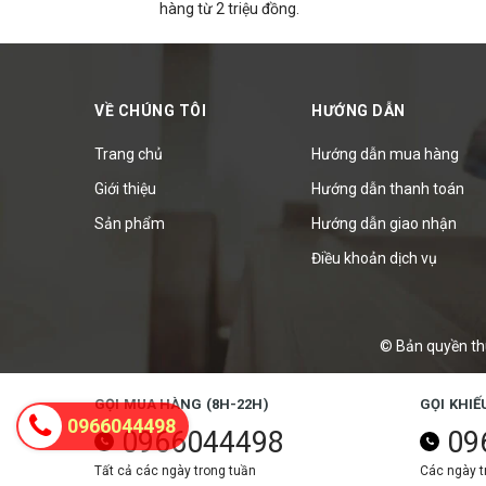
hàng từ 2 triệu đồng.
VỀ CHÚNG TÔI
HƯỚNG DẪN
Trang chủ
Hướng dẫn mua hàng
Giới thiệu
Hướng dẫn thanh toán
Sản phẩm
Hướng dẫn giao nhận
Điều khoản dịch vụ
© Bản quyền th
GỌI MUA HÀNG (8H-22H)
GỌI KHIẾ
0966044498
0966044498
09
Tất cả các ngày trong tuần
Các ngày tr