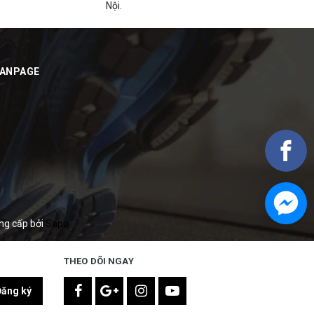
Nội.
FANPAGE
ng cấp bởi
Sapo
THEO DÕI NGAY
Đăng ký