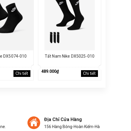
ke DX5074-010
Tất Nam Nike DX5025-010
Tất Nam 
489.000₫
340.000₫
Chi tiết
Chi tiết
Địa Chỉ Cửa Hàng
ine.
156 Hàng Bông-Hoàn Kiếm-Hà