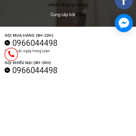
chính hãng tại Hà Nội
Cung cấp bởi
Sapo
GỌI MUA HÀNG (8H-22H)
0966044498
Tất cả các ngày trong tuần
GỌI KHIẾU NẠI (8H-20H)
0966044498
Các ngày trong tuần (trừ ngày lễ)
NHẬN ƯU ĐÃI NGAY
Đăng ký
THEO DÕI NGAY