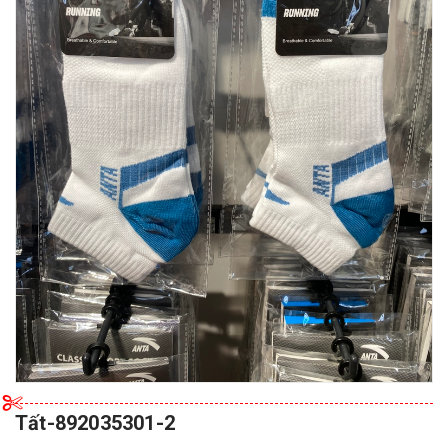
Tất-892035301-2