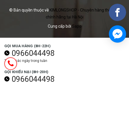
© Bản quyền thuộc về
KIMLONGSHOP - Chuyên hàng thể thao
chính hãng tại Hà Nội
Cung cấp bởi
Sapo
GỌI MUA HÀNG (8H-22H)
0966044498
Tất cả các ngày trong tuần
GỌI KHIẾU NẠI (8H-20H)
0966044498
Các ngày trong tuần (trừ ngày lễ)
NHẬN ƯU ĐÃI NGAY
Đăng ký
THEO DÕI NGAY