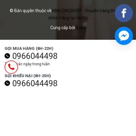
© Bản quyền thuộc về
KIMLONGSHOP - Chuyên hàng thể thao
chính hãng tại Hà Nội
Cung cấp bởi
Sapo
GỌI MUA HÀNG (8H-22H)
0966044498
Tất cả các ngày trong tuần
GỌI KHIẾU NẠI (8H-20H)
0966044498
Các ngày trong tuần (trừ ngày lễ)
NHẬN ƯU ĐÃI NGAY
Đăng ký
THEO DÕI NGAY